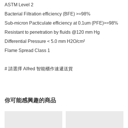
ASTM Level 2

Bacterial Filtration efficiency (BFE) >=98%

Sub-micron Pacticulate efficiency at 0.1um (PFE)>=98%

Resistant to penetration by fluids @120 mm Hg

Differential Pressure < 5.0 mm H2O/cm²

Flame Spread Class 1

# 請選擇 Alfred 智能櫃作速遞送貨
你可能感興趣的商品