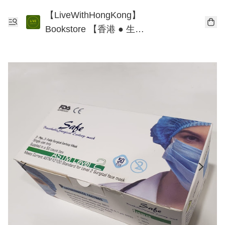
【LiveWithHongKong】
Bookstore 【香港 ● 生
活】書店