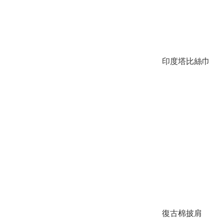
印度塔比絲巾
復古棉披肩