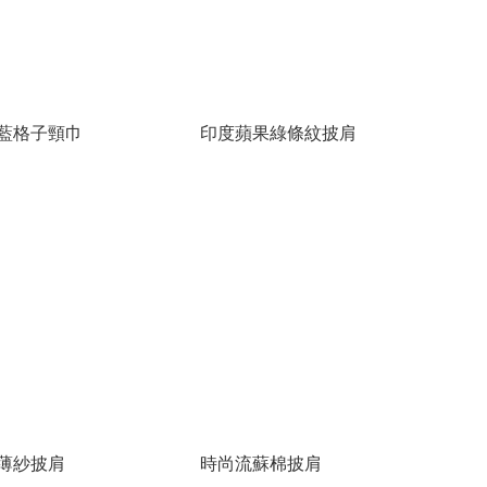
藍格子頸巾
印度蘋果綠條紋披肩
薄紗披肩
時尚流蘇棉披肩