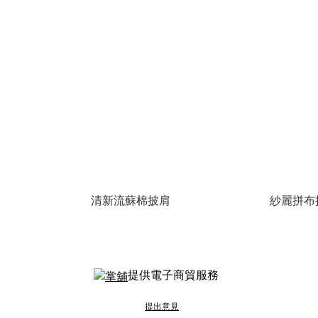
清新流蘇棉披肩
紗麗拼布披
提供電子商貿服務
提出意見