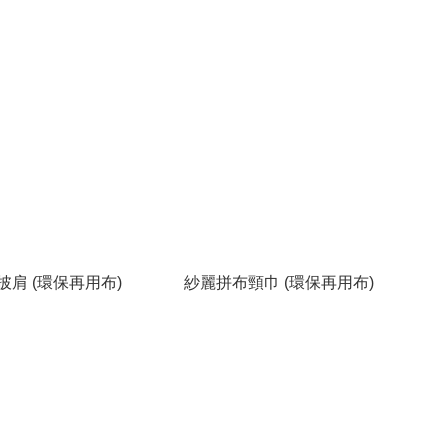
肩 (環保再用布)
紗麗拼布頸巾 (環保再用布)