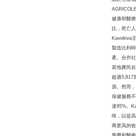
AGRICOL
健康和醫療
比，死亡人
Kavokiva主
製造比利時
產。合作社Coo
當地農民在1
超過5,8
源。然而，
保健服務不
達95%。
啡，以提高
商更高的收
學費和醫療