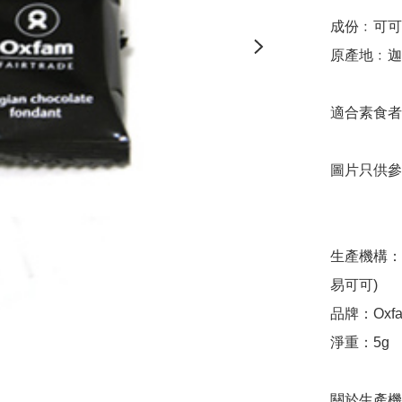
成份﹕可可、
原產地﹕迦
適合素食者

圖片只供參
生產機構：AG
易可可)

品牌：Oxfam 
淨重：5g

關於生產機