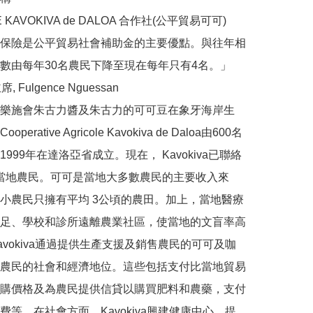
E KAVOKIVA de DALOA 合作社(公平貿易可可)

保險是公平貿易社會補助金的主要優點。與往年相
數由每年30名農民下降至現在每年只有4名。」
席, Fulgence Nguessan

樂施會朱古力醬及朱古力的可可豆在象牙海岸生
perative Agricole Kavokiva de Daloa由600名
999年在達洛亞省成立。現在， Kavokiva已聯絡
17當地農民。可可是當地大多數農民的主要收入來
小農民只擁有平均 3公頃的農田。加上，當地醫療
足、學校和診所遠離農業社區，使當地的文盲率高
Kavokiva通過提供生產支援及銷售農民的可可及咖
農民的社會和經濟地位。這些包括支付比當地貿易
購價格及為農民提供信貸以購買肥料和農藥，支付
費等。在社會方面，Kavokiva興建健康中心、提