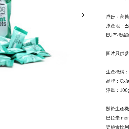
成份﹕蔗糖
原產地：巴
EU有機驗證
圖片只供參
生產機構：巴拉
品牌：Oxfam 
淨重：100g
關於生產機
巴拉圭 mont
樂施會比利時