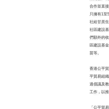
合作並直接
只擁有1至
社給甘蔗生
社區建設基金
們額外的收
區建設基金
苗等。

香港公平貿
平貿易組織Wor
過倡議及教
工作，以推
「公平貿易