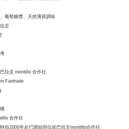
、葡萄糖漿、天然薄荷調味

拉圭



考

圭 montillo 合作社

Fairtrade



構

illo 合作社

自2000年起已開始與位於巴拉圭montillo合作社