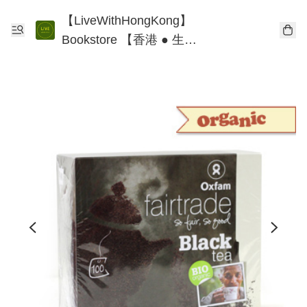
【LiveWithHongKong】
Bookstore 【香港 ● 生
活】書店