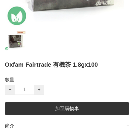
Oxfam Fairtrade 有機茶 1.8gx100
數量
−
+
加至購物車
簡介
−