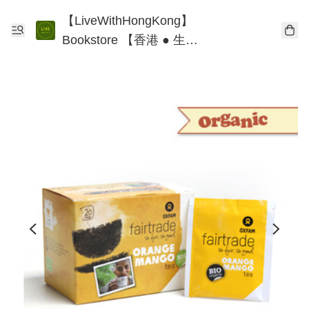
【LiveWithHongKong】
Bookstore 【香港 ● 生
活】書店