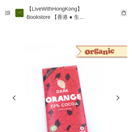
【LiveWithHongKong】
Bookstore 【香港 ● 生
活】書店