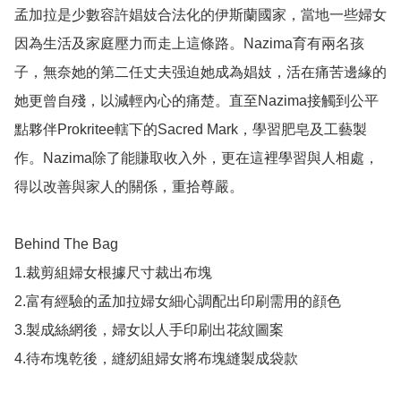
孟加拉是少數容許娼妓合法化的伊斯蘭國家，當地一些婦女
因為生活及家庭壓力而走上這條路。Nazima育有兩名孩
子，無奈她的第二任丈夫强迫她成為娼妓，活在痛苦邊緣的
她更曾自殘，以減輕內心的痛楚。直至Nazima接觸到公平
點夥伴Prokritee轄下的Sacred Mark，學習肥皂及工藝製
作。Nazima除了能賺取收入外，更在這裡學習與人相處，
得以改善與家人的關係，重拾尊嚴。

Behind The Bag

1.裁剪組婦女根據尺寸裁出布塊

2.富有經驗的孟加拉婦女細心調配出印刷需用的顔色

3.製成絲網後，婦女以人手印刷出花紋圖案

4.待布塊乾後，縫紉組婦女將布塊縫製成袋款