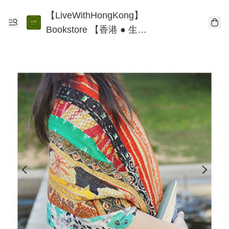
【LiveWithHongKong】
Bookstore 【香港 ● 生
活】書店