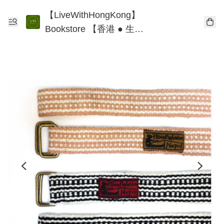
【LiveWithHongKong】
Bookstore 【香港 ● 生
活】書店