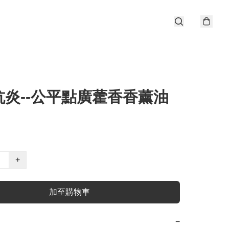
抗炎--公平點廣藿香香薰油
+
加至購物車
−