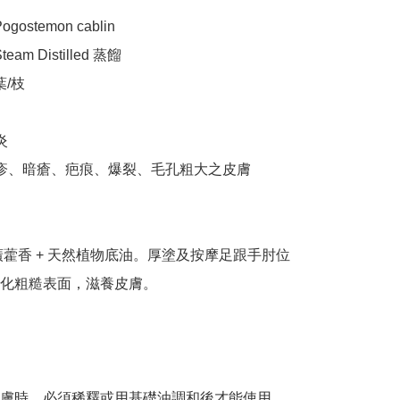
stemon cablin       

am Distilled 蒸餾

/枝



濕疹、暗瘡、疤痕、爆裂、毛孔粗大之皮膚

廣藿香 + 天然植物底油。厚塗及按摩足跟手肘位
化粗糙表面，滋養皮膚。

膚時，必須稀釋或用基礎油調和後才能使用
