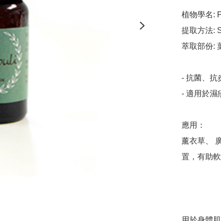
植物學名: Pogo
提取方法: Ste
萃取部份: 葉
- 抗菌、抗炎
- 適用於
應用：

薰衣草、 
置，有助軟
用於身體肌