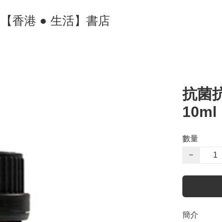
ore 【香港 ● 生活】書店
抗菌
10ml
數量
−
簡介