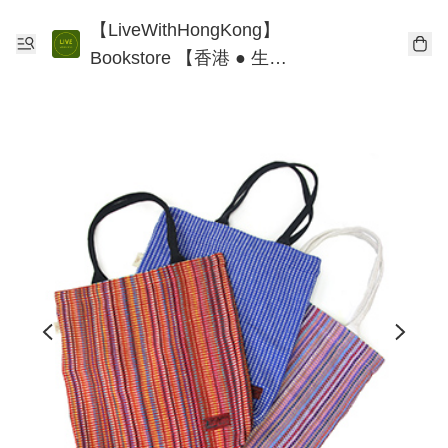
【LiveWithHongKong】
Bookstore 【香港 ● 生
活】書店