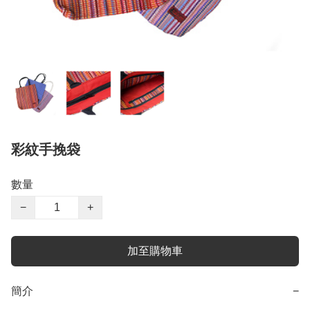
彩紋手挽袋
數量
−
+
加至購物車
簡介
−