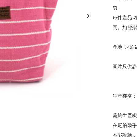
袋。

每件產品均
同。如需指
產地: 尼泊爾
圖片只供參考
生產機構：M
關於生產機
在尼泊爾手工
不能說話，