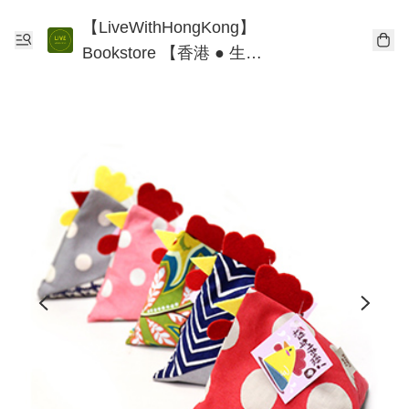
【LiveWithHongKong】
Bookstore 【香港 ● 生
活】書店