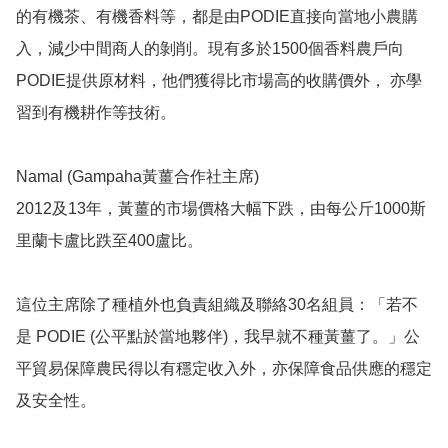
的有機茶、有機香料等，都是由PODIE直接向當地小農購
入，減少中間商人的剝削。現有多於1500個香料農戶向
PODIE提供原材料，他們獲得比市場高的收購價外， 亦學
習到有機耕作等技術。

Namal (Gampaha黃薑合作社主席)

2012及13年，黃薑的市場價格大幅下跌，由每公斤1000斯
里蘭卡盧比跌至400盧比。

這位主席除了種植外也負責組織及聯絡30名組員：「若不
是 PODIE (公平點於當地夥伴)，我早就不種黃薑了。」公
平貿易保障農民得以有穩定收入外，亦保障食品供應的穩定