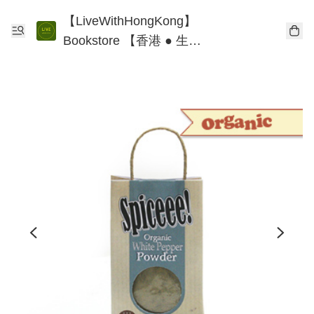
【LiveWithHongKong】
Bookstore 【香港 ● 生
活】書店