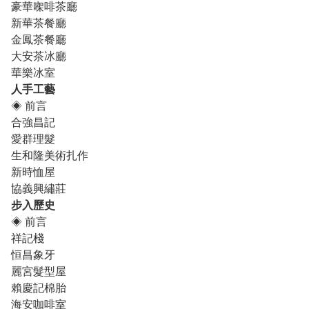
豪華㗎啡茶廳
新華茶餐廳
金鳳茶餐廳
大安茶冰廳
華樂冰室
人手工藝
◈
前言
合強昌記
愛群理髮
生和隆美術扎作
新時恤屋
協義興繡莊
步入歷史
◈
前言
祥記棧
恒昌象牙
麗宮髮型屋
賴慶記棉胎
海安咖啡室