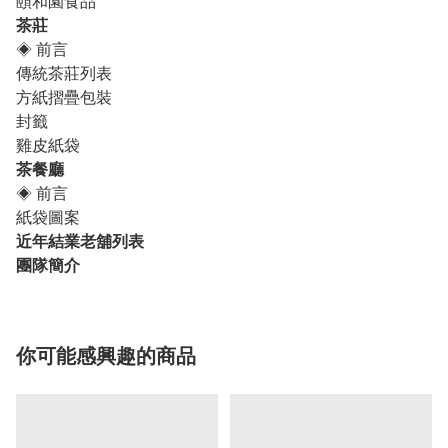
頤和園食品
茶莊
◈
前言
傳統茶莊列表
方紙摺疊包裝
封籤
雞皮紙袋
茶餐廳
◈
前言
紙袋圖案
近年結業老舖列表
團隊簡介
你可能感興趣的商品