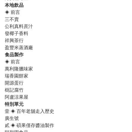
本地飲品
◈
前言
三不賣
公利真料蔗汁
發椰子香料
祥興茶行
盈豐米蒸酒廠
食品製作
◈
前言
萬利隆臘味家
瑞香園餅家
開源蛋行
樹記腐竹
阿盧涼果屋
特別單元
壹
◈
百年老舖走入歷史
廣生號
貳
◈
碩果僅存醬油製作