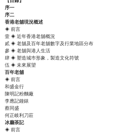
【目錄】
序一
序二
香港老舖現況概述
◈
前言
壹
◈
近年香港老舖概況
貳
◈
老舖及百年老舖數字及行業地區分布
參
◈
老舖與港人生活
肆
◈
塑造城巿形象，製造文化符號
伍
◈
未來展望
百年老舖
◈
前言
和盛金行
陳明記粉麵廠
李應記鐘錶
蔡同盛
何正岐利刀莊
冰廳茶記
◈
前言