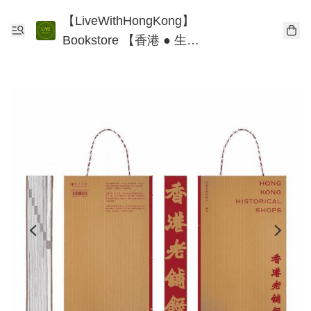
【LiveWithHongKong】
Bookstore 【香港 ● 生
活】書店