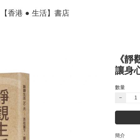
ore 【香港 ● 生活】書店
《靜
讓身
數量
−
簡介