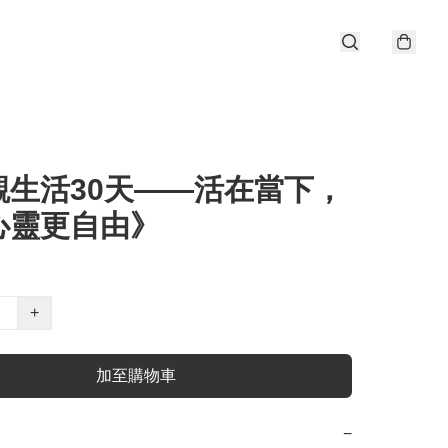
觀生活30天——活在當下，
心靈更自由》
+
加至購物車
−