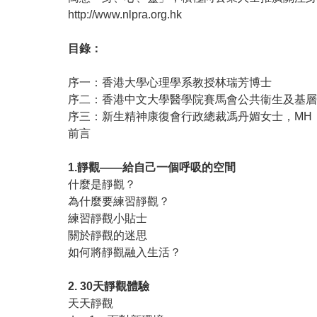
http://www.nlpra.org.hk
目錄：
序一：香港大學心理學系教授林瑞芳博士
序二：香港中文大學醫學院賽馬會公共衞生及基層
序三：新生精神康復會行政總裁馮丹媚女士，MH
前言
1.靜觀——給自己一個呼吸的空間
什麼是靜觀？
為什麼要練習靜觀？
練習靜觀小貼士
關於靜觀的迷思
如何將靜觀融入生活？
2. 30天靜觀體驗
天天靜觀