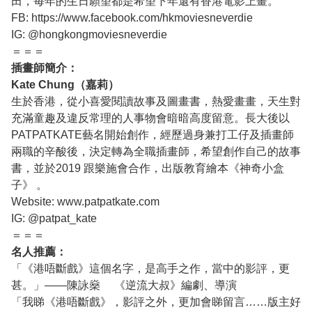
田，每年的生日願望都是希望下年還有香港電影上畫。
FB: https://www.facebook.com/hkmoviesneverdie
IG: @hongkongmoviesneverdie
＝＝＝
插畫師簡介：
Kate Chung（嘉莉）
生於香港，從小喜愛閱讀故事及圖畫書，熱愛畫畫，天生對
充滿童趣及違反常理的人事物會暗暗高度留意。長大後以
PATPATKATE藝名開始創作，經歷過身兼打工仔及插畫師
兩職的辛酸後，決定轉為全職插畫師，希望創作自己的故事
書，並於2019 跟樂施會合作，出版教育繪本《神奇小盒
子》 。
Website: www.patpatkate.com
IG: @patpat_kate
＝＝＝
名人推薦：
「《港唔斷戲》這個名字，是高手之作，當中的影評，更
甚。」——陳詠燊 《逆流大叔》編劇、導演
「我睇《港唔斷戲》，影評之外，更加會睇留言……版主好