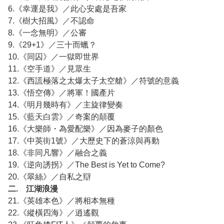
6.《幸運是我》／此心安處是吾家
7.《樹大招風》／不認命
8.《一念無明》／公審
9.《29+1》／三十而蠟？
10.《同囚》／一獄即世界
11.《空手道》／見眾生
12.《西謊極落之太爆太子太空艙》／符號的意義
13.《悟空傳》／將軍！國產片
14.《明月幾時有》／主旋律變奏
15.《藍天白雲》／奇案的顛覆
16.《大樂師・為愛配樂》／因為麥子的顏色
17.《中英街1號》／大歷史下的蒼涼與再動
18.《非同凡響》／融合之義
19.《逆向誘拐》／The Best is Yet to Come?
20.《翠絲》／自私之辯
二. 江湖浪漫
21.《英雄本色》／將相本無種
22.《縱橫四海》／逍遙觀