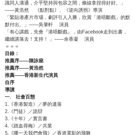
識同人溝通，介乎堅持與包容之間，條線拿捏得好好。」
——黃浩然 《點對點》、《逆向誘拐》導演
「緊貼港產片市場，劇評引人入勝，欣賞「港唔斷戲」的默
默付出。」——吳肇軒 演員
「有心講戲，先會『港唔斷戲』，由Facebook走到出書，
繼續講落去！支持！ 」——余香凝 演員
＝＝＝
目錄：
推薦序——陳詠燊
推薦序——黃浩然
推薦——香港新生代演員
自序
導讀
一. 社會百態
1.《香港製造》／夢的遺落
2.《門徒》／詭辯
3.《十年》／實言書
4.《踏血尋梅》／共業
5.《哪一天我們會飛》／香港電影的飛舞