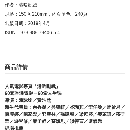
作者：港唔斷戲

規格：150 X 210mm，內頁單色，240頁

出版日期：2019年4月

ISBN：978-988-79406-5-4
商品詳情
人氣電影專頁「港唔斷戲」
60套香港電影＝60堂人生課
導演：陳詠燊／黃浩然
新生代演員：余香凝／吳肇軒／岑珈其／李任燊／周祉君／
陳漢娜／陳家樂／郭漢柱／張建聲／梁雍婷／麥芷誼／麥子
樂／游學修／廖子妤／蔡頌思／談善言／盧鎮業
撐場推薦