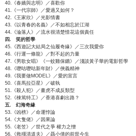
40.《春嬌與志明》／喜歡你
41.《一代宗師》／愛過又如何？
42.《王家欣》／光影情書
43.《以青春的名義》／不如相忘於江湖
44.《淪落人》／流水很清楚惜花這個責任
四. 笑的哲學
45.《西遊記大結局之仙履奇緣》／三次我愛你
46.《行運一條龍》／對不起的力量
47.《男歌女唱》《一蚊雞保鑣》／淺談黃子華的電影哲學
48.《嚦咕嚦咕新年財》／俠義精神
49.《我要做MODEL》／愛的宣言
50.《喜馬拉亞星》／破執
51.《殺人犯》／畫虎不成反類型
52.《棟篤特工》／香港喜劇出路？
五. 幻海奇緣
53.《凶榜》／命運悖論
54.《大隻佬》／因果論
55.《老笠》／世代之爭 權力之憎
56.《救殭清道夫》／聶小倩的前世今生