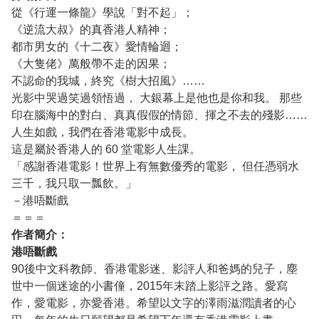
從《行運一條龍》學說「對不起」；
《逆流大叔》的真香港人精神；
都市男女的《十二夜》愛情輪迴；
《大隻佬》萬般帶不走的因果；
不認命的我城，終究《樹大招風》……
光影中哭過笑過領悟過， 大銀幕上是他也是你和我。 那些
印在腦海中的對白、真真假假的情節、揮之不去的殘影……
人生如戲，我們在香港電影中成長。
這是屬於香港人的 60 堂電影人生課。
「感謝香港電影！世界上有無數優秀的電影， 但任憑弱水
三千，我只取一瓢飲。」
－港唔斷戲
＝＝＝
作者簡介：
港唔斷戲
90後中文科教師、香港電影迷、影評人和爸媽的兒子，塵
世中一個迷途的小書僮，2015年末踏上影評之路。愛寫
作，愛電影，亦愛香港。希望以文字的澤雨滋潤讀者的心