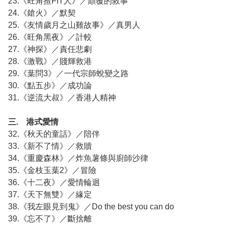
23.《旺角揸FIT人》／顛覆的敘事
24.《鎗火》／默契
25.《友情歲月之山雞故事》／真男人
26.《旺角黑夜》／計較
27.《神探》／責任悲劇
28.《激戰》／賤輝救港
29.《葉問3》／一代宗師蛻變之路
30.《點五步》／成功論
31.《逆流大叔》／香港人精神
三. 港式愛情
32.《秋天的童話》／陪伴
33.《新不了情》／救贖
34.《重慶森林》／炸魚薯條與廚師沙律
35.《金枝玉葉2》／冒險
36.《十二夜》／愛情輪迴
37.《天下無雙》／緣定
38.《我左眼見到鬼》／Do the best you can do
39.《忘不了》／斷捨離