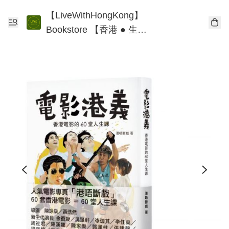
【LiveWithHongKong】
Bookstore 【香港 ● 生
活】書店