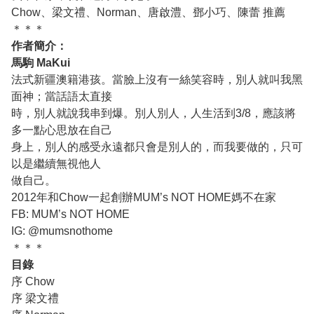
Chow、梁文禮、Norman、唐啟澧、鄧小巧、陳蕾 推薦
＊＊＊
作者簡介：
馬駒 MaKui
法式新疆澳籍港孩。當臉上沒有一絲笑容時，別人就叫我黑
面神；當話語太直接
時，別人就說我串到爆。別人別人，人生活到3/8，應該將
多一點心思放在自己
身上，別人的感受永遠都只會是別人的，而我要做的，只可
以是繼續無視他人
做自己。
2012年和Chow一起創辦MUM’s NOT HOME媽不在家
FB: MUM’s NOT HOME
IG: @mumsnothome
＊＊＊
目錄
序 Chow
序 梁文禮