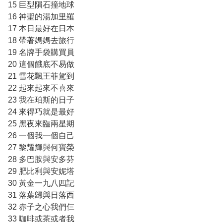
15 巨型隕石撞地球
16 神聖的湯加里羅
17 本日最好在日本
18 帶著媽媽去旅行
19 名牌手袋購買員
20 這個餓底不易做
21 雪花飄王菲駕到
22 起來起來不喜來
23 我在珀斯的日子
24 來得巧就是最好
25 黑夜來臨兩星期
26 一個我一個自己
27 黎耀輝與何寶榮
28 多巴胺與安多芬
29 肥比利與安妮塔
30 黃金一九八四記
31 落葉歸與日落西
32 赤子之心我們仨
33 咖啡或茶或者我