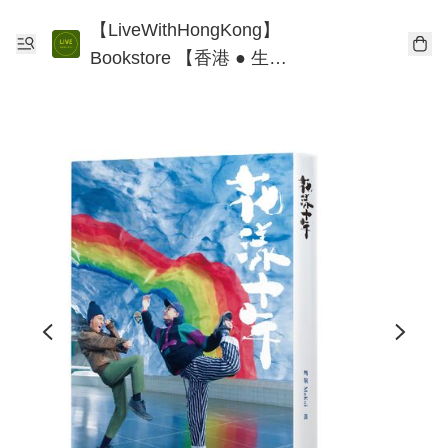
【LiveWithHongKong】
Bookstore 【香港 ● 生
活】書店