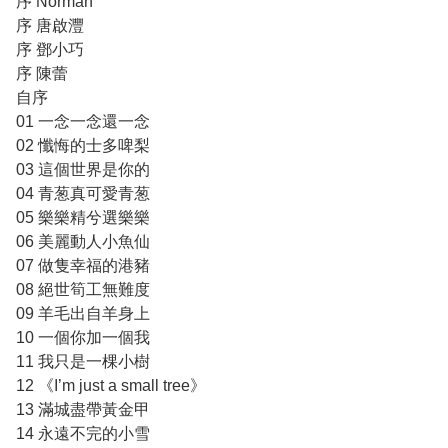
序 Norman
序 唐啟灃
序 鄧小巧
序 陳蕾
自序
01 一念一念還一念
02 懺悔的士多啤梨
03 這個世界是你的
04 青葱真可愛青葱
05 樂樂精兮選樂樂
06 美麗動人小魚仙
07 做隻幸福的港豬
08 絕世筍工無難度
09 羊毛出自羊身上
10 一個你加一個我
11 我只是一棵小樹
12 《I’m just a small tree》
13 滿城盡帶黃金甲
14 永遠不完的小雪