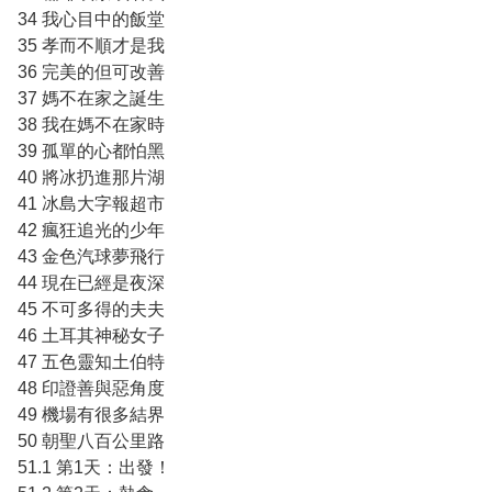
34 我心目中的飯堂
35 孝而不順才是我
36 完美的但可改善
37 媽不在家之誕生
38 我在媽不在家時
39 孤單的心都怕黑
40 將冰扔進那片湖
41 冰島大字報超市
42 瘋狂追光的少年
43 金色汽球夢飛行
44 現在已經是夜深
45 不可多得的夫夫
46 土耳其神秘女子
47 五色靈知土伯特
48 印證善與惡角度
49 機場有很多結界
50 朝聖八百公里路
51.1 第1天：出發！