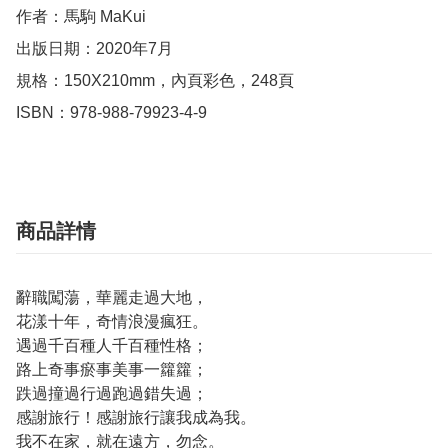
作者：馬駒 MaKui

出版日期：2020年7月

規格：150X210mm，內頁彩色，248頁

ISBN：978-988-79923-4-9
商品詳情
辭職闖蕩，華麗走過大地，
花漾十年，奇情浪漫瘋狂。
遇過千百種人千百種性格；
路上奇事瘀事美事一籮籮；
跌過撞過行過跑過錯失過；
感謝旅行！感謝旅行讓我成為我。
我不在家，就在遠方，勿念。