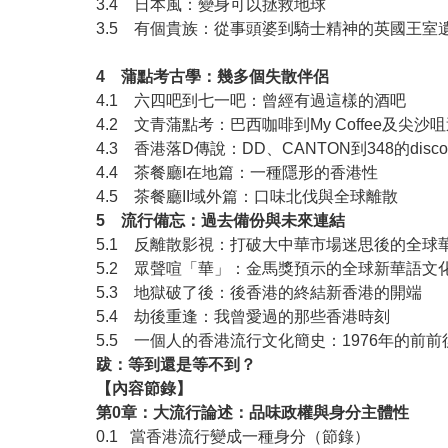
3.4 日本風：變身可以拯救地球
3.5 有個貴族：從事頭婆到騎士精神的英國
4 蒲點考古學：幾多個失散伴侶
4.1 六四吧到七一吧：曾經有過這樣的酒吧
4.2 文⻘蒲點考：巴⻄咖啡到My Coffee及尖沙
4.3 香港落D傳說：DD、CANTON到348的disc
4.4 茶餐廳I在地篇：一種隱形的香港性
4.5 茶餐廳II域外篇：口味北伐與全球離散
5 流行備忘：過去備份與未來連結
5.1 反離散影視：打破大中華市場迷思後的全球
5.2 眾聲喧「華」：金馬獎預示的全球新華語文
5.3 地獄破了後：後香港的終結新香港的開端
5.4 劫後重逢：我曾愛過的那些香港時刻
5.5 一個人的香港流行文化簡史：1976年的前
跋：等到還是等不到？
【內容節錄】
第0章：大流行論述：品味政權與身分主體性
0.1 當香港流行變成一種身分（節錄）