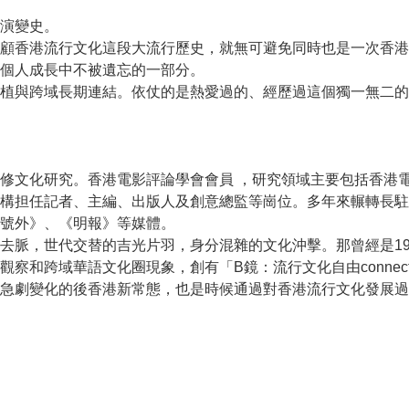
演變史。
顧香港流行文化這段大流行歷史，就無可避免同時也是一次香港
個人成長中不被遺忘的一部分。
植與跨域長期連結。依仗的是熱愛過的、經歷過這個獨一無二的
修文化研究。香港電影評論學會會員 ，研究領域主要包括香港
構担任記者、主編、出版人及創意總監等崗位。多年來輾轉長駐
號外》、《明報》等媒體。
脈，世代交替的吉光片羽，身分混雜的文化沖擊。那曾經是1997
察和跨域華語文化圈現象，創有「B鏡：流行文化自由conne
急劇變化的後香港新常態，也是時候通過對香港流行文化發展過