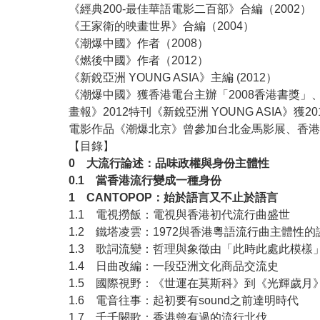
《經典200-最佳華語電影二百部》合編（2002）
《王家衛的映畫世界》合編（2004）
《潮爆中國》作者（2008）
《燃後中國》作者（2012）
《新銳亞洲 YOUNG ASIA》主編 (2012）
《潮爆中國》獲香港電台主辦「2008香港書獎」
畫報》2012特刊《新銳亞洲 YOUNG ASIA》
電影作品《潮爆北京》曾參加台北金馬影展、香港
【目錄】
0 大流行論述：品味政權與身份主體性
0.1 當香港流行變成一種身份
1 CANTOPOP：始於語言又不止於語言
1.1 電視撈飯：電視與香港初代流行曲盛世
1.2 鐵塔凌雲：1972與香港粵語流行曲主體性的
1.3 歌詞流變：哲理與象徵由「此時此處此模樣
1.4 日曲改編：一段亞洲文化商品交流史
1.5 國際視野：《世運在莫斯科》到《光輝歲月
1.6 電音往事：起初要有sound之前達明時代
1.7 千千闕歌：香港曾有過的流行北伐