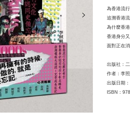
為香港流行
追溯香港流
為什麼香港
香港身分又
面對正在消
出版社：二
作者：李照
出版日期：2
ISBN：978