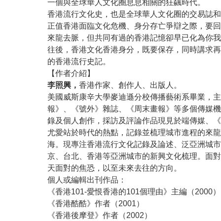
一個與全球華人文化圈息息相關的狂飊時代。
香港流行文化史，也是全球華人文化圈的交易誌和
正值香港面臨文化危機、身分存亡爭辯之際，要回
來龍去脈，但共同有過的香港記憶卻早已化為你我
往後，香港文化香港身分，既要保存，同時講求再
的香港流行史記。
【作者介紹】
李照興，
香港作家、創作人、出版人。
美國威斯康辛大學麥迪遜分校傳播藝術系畢業，主
報》、《號外》雜誌、《周末畫報》等多個傳媒機
錄及個人創作，採訪及評論作品現見於端傳媒、《
尤愛站於時代的熱點，記錄並梳理城市進程的來龍去
海。現專注香港流行文化記錄及論述、泛亞洲城市觀
京、台北、香港等亞洲城市的新興文化梳理。面對
天面對的焦恐，以至未來去往的方向。
個人或編輯出刊作品：
《香港101-愛恨香港的101個理由》主編（2000）
《香港酷酷》作者（2001）
《香港後摩登》作者（2002）