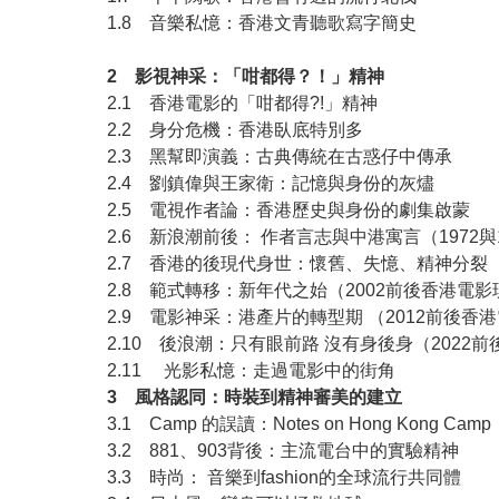
1.8 音樂私憶：香港文⻘聽歌寫字簡史
2 影視神采：「咁都得？！」精神
2.1 香港電影的「咁都得?!」精神
2.2 身分危機：香港臥底特別多
2.3 黑幫即演義：古典傳統在古惑仔中傳承
2.4 劉鎮偉與王家衛：記憶與身份的灰燼
2.5 電視作者論：香港歷史與身份的劇集啟蒙
2.6 新浪潮前後： 作者言志與中港寓言（1972
2.7 香港的後現代身世：懷舊、失憶、精神分裂（
2.8 範式轉移：新年代之始（2002前後香港電影
2.9 電影神采：港產片的轉型期 （2012前後香
2.10 後浪潮：只有眼前路 沒有身後身（2022
2.11 光影私憶：走過電影中的街角
3 風格認同：時裝到精神審美的建立
3.1 Camp 的誤讀：Notes on Hong Kong Camp
3.2 881、903背後：主流電台中的實驗精神
3.3 時尚： 音樂到fashion的全球流行共同體