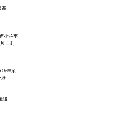
王室遺產
咀逛街往事
o興亡史
華語體系
化圈
前後後