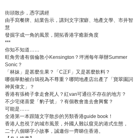
街頭散步，憑字講經
由手寫餐牌、結業告示，講到文字潔癖、地產文學、市井智
慧
發掘字成一角的風景，開拓香港字癒新角度
***
你知不知道
……
旺角旁邊有個倫敦小
Kensington
？坪洲每年舉辦
Summer
Sonic
？
「林妹」是甚麼生果？「
C
正
F
」又是甚麼飲料？
哪個舉動被白鴿視為不尊重？哪間地產店出產了「
寶翠園詞
神黃偉文」？
香港有張椅子拿走會死人？紅
van
可通往不存在的地方？
不少宅佬喜愛「豹子號」？有個教會進去會興奮？
可能是
……
全港第一本跟隨文字散步的另類香港
guide book
！
香港人忽視了的城市風景，外國人難以窺見的港式生態，
二十八個睇字小故事，誠邀你一齊睇住香港。