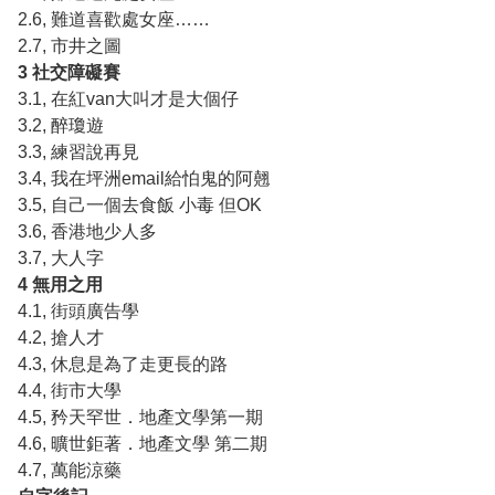
2.6,
難道喜歡處女座
……
2.7,
市井之圖
3
社交障礙賽
3.1,
在紅
van
大叫才是大個仔
3.2,
醉瓊遊
3.3,
練習說再見
3.4,
我在坪洲
email
給怕鬼的阿翹
3.5,
自己一個去食飯 小毒 但
OK
3.6,
香港地少人多
3.7,
大人字
4
無用之用
4.1,
街頭廣告學
4.2,
搶人才
4.3,
休息是為了走更長的路
4.4,
街市大學
4.5,
矜天罕世．地產文學第一期
4.6,
曠世鉅著．地產文學 第二期
4.7,
萬能涼藥