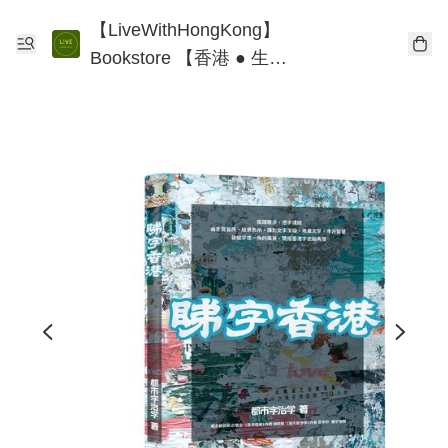
【LiveWithHongKong】
Bookstore 【香港 ● 生
活】書店