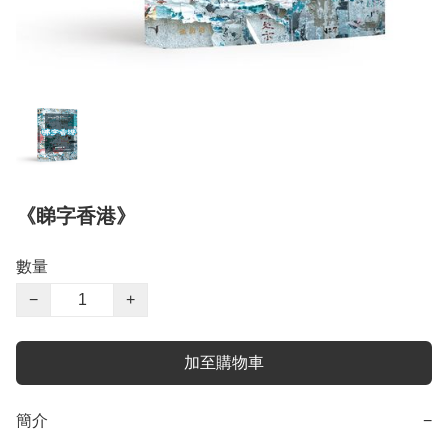
《睇字香港》
數量
−
+
加至購物車
簡介
−