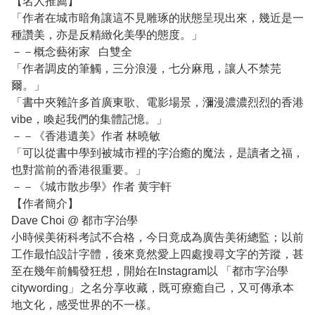
【名人推薦】
「作者在城市暗角讓這不見雕琢的狀態呈現出來，幾近是一
種讚美，亦是反精緻化美學的態度。」
－－概念藝術家
白雙全
「作者調皮的筆觸，三分浪漫，七分麻甩，讓人不禁芫
爾。」
「書中夾雜許多首廣東歌、電影場景，瀰漫濃濃烈烈的香港
vibe
，喚起我們的集體記憶。」
－－《香港遺美》作者 林曉敏
「可以從書中學到被城市裡的字治癒的魔法，是讀者之福，
也對當前的香港很重要。」
－－《城市散步學》作者 黄宇軒
【作者簡介】
Dave Choi @ 都市字治學
小時候美術科考試不合格，今日竟成為廣告美術總監；以前
工作最怕設計字體，後來竟然愛上四處搜尋文字的芳蹤，甚
至在幾年前觸發狂想，開始在
Instagram
以 「都市字治學
citywording
」
之名分享收藏，既可療癒自己，又可傳承本
地文化，感受世界的不一樣。