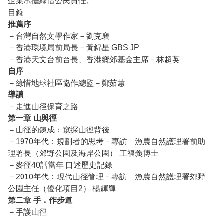
企業承擔綠惜公民責任。
目錄
推薦序
－台灣自然文學作家－劉克襄
－香港環境局前局長－黃錦星
GBS JP
－香港天文台前台長、香港鄉郊基金主席－林超英
自序
－綠惜地球社區協作總監－鄭茹蕙
導讀
－走進山徑保育之路
第一章 山與徑
－山徑的鍊成：窺探山徑背後
－1970
年代：規劃者的思考－專訪：漁農自然護理署前助
理署長（郊野公園及海岸公園） 王福義博士
－麥徑
40
話當年 口述歷史記錄
－2010
年代：現代山徑管理－專訪：漁農自然護理署郊野
公園主任（優化項目
2
） 楊輝輝
第二章 手．作步道
－手護山徑