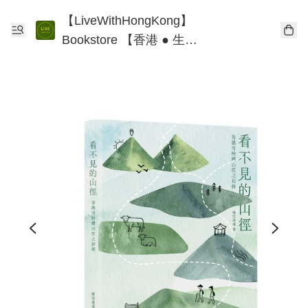
【LiveWithHongKong】
Bookstore 【香港 ● 生
活】書店