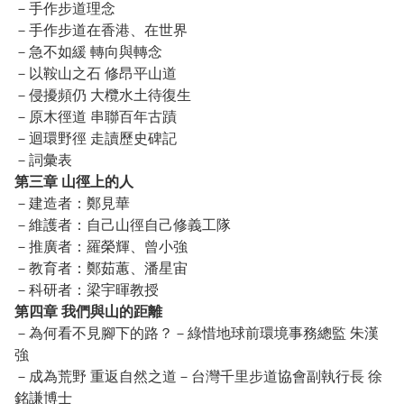
－手作步道理念
－手作步道在香港、在世界
－急不如緩 轉向與轉念
－以鞍山之石 修昂平山道
－侵擾頻仍 大欖水土待復生
－原木徑道 串聯百年古蹟
－迴環野徑 走讀歷史碑記
－詞彙表
第三章 山徑上的人
－建造者：鄭見華
－維護者：自己山徑自己修義工隊
－推廣者：羅榮輝、曾小強
－教育者：鄭茹蕙、潘星宙
－科研者：梁宇暉教授
第四章 我們與山的距離
－為何看不見腳下的路？－綠惜地球前環境事務總監 朱漢
強
－成為荒野 重返自然之道－台灣千里步道協會副執行長 徐
銘謙博士