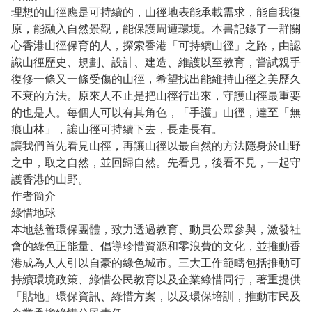
理想的山徑應是可持續的，山徑地表能承載需求，能自我復
原，能融入自然景觀，能保護周遭環境。本書記錄了一群關
心香港山徑保育的人，探索香港「可持續山徑」之路，由認
識山徑歷史、規劃、設計、建造、維護以至教育，嘗試親手
復修一條又一條受傷的山徑，希望找出能維持山徑之美歷久
不衰的方法。原來人不止是把山徑行出來，守護山徑最重要
的也是人。每個人可以有其角色，「手護」山徑，達至「無
痕山林」，讓山徑可持續下去，長走長有。
讓我們首先看見山徑，再讓山徑以最自然的方法隱身於山野
之中，取之自然，並回歸自然。先看見，後看不見，一起守
護香港的山野。
作者簡介
綠惜地球
本地慈善環保團體，致力透過教育、動員公眾參與，激發社
會的綠色正能量、倡導珍惜資源和零浪費的文化，並推動香
港成為人人引以自豪的綠色城市。三大工作範疇包括推動可
持續環境政策、綠惜公民教育以及企業綠惜同行，著重提供
「貼地」環保資訊、綠惜方案，以及環保培訓，推動市民及