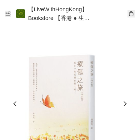
【LiveWithHongKong】
Bookstore 【香港 ● 生
活】書店