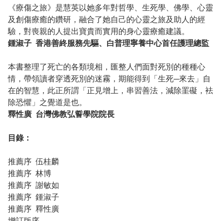
《療傷之旅》是慧英以她多年對哲學、生死學、佛學、心靈
及創傷療癒的鑽研，融合了她自己的心靈之旅及助人的經
驗，對喪親的人提出寶貴而實用的身心靈療癒建議。
鍾淑子 香港善終服務先驅、白普理寧養中心首任護理總監
本書整理了死亡的各類境相，匯整人們面對死別的種種心
情，帶領讀者穿透死別的迷霧，期能得到「生死─來去」自
在的智慧，此正所謂「正見增上，串習善法，減除罣礙，袪
除恐懼」之覺道是也。
釋性廣 台灣佛教弘誓學院院長
目錄：
推薦序 伍桂麟
推薦序 林博
推薦序 謝敏如
推薦序 鍾淑子
推薦序 釋性廣
增訂版序