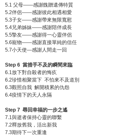
5.1 父母——感謝餽贈遺傳特質
5.2伴侶——感謝彼此相遇相愛
5.3子女——感謝帶來無限寬慰
5.4兄弟姊妹——感謝陪伴成長
5.5摯友——感謝得一心靈伴侶
5.6寵物——感謝直接單純的信任
5.7小天使—感謝人間走一回
Step 6 當措手不及的瞬間來臨
6.1放下對自殺者的悔疚
6.2珍惜相聚當下 不怕來不及道別
6.3觀照自我 解開積累的仇怨
6.4疫情下的天人永隔
Step 7 尋回幸福的一步之遙
7.1與逝者保持心靈的聯繫
7.2釋放舊我，活出新我
7.3期待下一次重逢