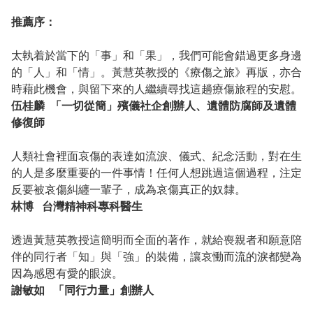
推薦序：
太執着於當下的「事」和「果」，我們可能會錯過更多身邊
的「人」和「情」。黃慧英教授的‌《療傷之旅‌》再版‌，亦合
時‌藉此機會，與‌留下來的人‌繼續尋‌找這趟療傷旅程‌的安慰‌。
伍桂麟 「一切從簡」殯儀社企創辦人、遺體防腐師及遺體
修復師
人類社會裡面哀傷的表達如流淚、儀式、紀念活動，對在生
的人是多麼重要的一件事情！任何人想跳過這個過程，注定
反要被哀傷糾纏一輩子，成為哀傷真正的奴隸。
林博 台灣精神科專科醫生
透過黃慧英教授這簡明而全面的著作，就給喪親者和願意陪
伴的同行者「知」與「強」的裝備，讓哀慟而流的淚都變為
因為感恩有愛的眼淚。
謝敏如 「同行力量」創辦人