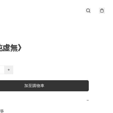
沌虛無》
+
加至購物車
−
爭
