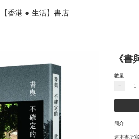
ore 【香港 ● 生活】書店
《書
數量
−
簡介
這本書所寫