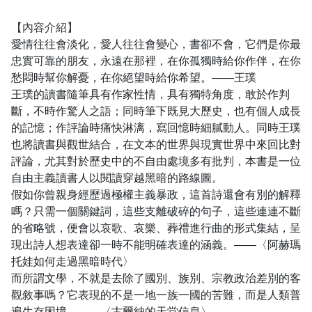
【內容介紹】
愛情往往會淡化，愛人往往會變心，書卻不會，它們是你最
忠實可靠的朋友，永遠在那裡，在你孤獨時給你作伴，在你
愁悶時幫你解憂，在你絕望時給你希望。——王璞
王璞的讀書隨筆具有作家性情，具有獨特角度，敢於作判
斷，不時作驚人之語；同時筆下既見大歷史，也有個人成長
的記憶；作評論時痛快淋漓，寫回憶時細膩動人。同時王璞
也將讀書與觀世結合，在文本的世界與現實世界中來回比對
評論，尤其對於歷史中的不自由處境多有批判，本書是一位
自由主義讀書人以閱讀穿越黑暗的路線圖。
假如你曾親身經歷過極權主義暴政，這首詩還會有別的解釋
嗎？只需一個關鍵詞，這些支離破碎的句子，這些連連不斷
的省略號，便會以哀歌、哀樂、葬禮進行曲的形式集結，呈
現出詩人想表達卻一時不能明確表達的涵義。——〈阿赫瑪
托娃如何走過黑暗時代〉
而所謂文學，不就是去除了國別、族別、宗教政治差別的客
觀敘事嗎？它表現的不是一地一族一國的苦難，而是人類普
遍生存困境。——〈古爾納的天堂信息〉