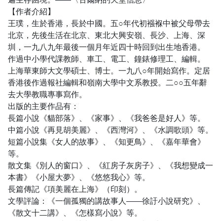
【作者介紹】
王璞，生於香港，長於中國。五○年代初襁褓中被父母帶去
北京，先後生活在北京、東北大興安嶺、長沙、上海、深
圳，一九八九年最後一個月年近四十時回到出生地香港。
作過中小學代課教師、車工、電工、鐘錶修理工、編輯。
上海華東師大文學碩士、博士。一九八○年開始寫作。定居
香港後作過報社編輯和嶺南大學中文系教授。二○○五年辭
去大學教職專事寫作。
出版的主要作品有：
長篇小說《貓部落》、《家事》、《我爸爸是好人》等。
中篇小說《再見胡美麗》、《西灣河》、《水調歌頭》等。
短篇小說集《女人的故事》、《知更鳥》、《嘉年華會》
等。
散文集《別人的窗口》、《紅房子灰房子》、《我想變成一
本書》《小屋大夢》、《悠悠我心》等。
長篇傳記《項美麗在上海》（印刻）。
文學評論：《一個孤獨的講故事人——徐訏小說研究》、
《散文十二講》、《怎樣寫小說》等。