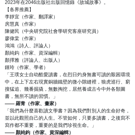
2023年在2046出版社出版回憶錄《故城故事》。
【各界推薦】
李靜宜（作家、翻譯家）
房慧真（作家）
陳健民（中央研究院社會學研究客座研究員）
廖偉棠（作家）
鴻鴻（詩人、評論人）
顏純鈎（作家、資深編輯）
顏擇雅（評論人、出版人）
鍾玲（作家、學者）
「王璞女士自幼酷愛讀書，在烈日灼身無書可讀的艱困環境
中，在上下左右現實銅牆鐵壁的微小隙縫裡，狼虎巡行、窮
搜猛追、幾番掘撬，無數掏挖，居然養成古今中外各類圖
書，無所不讀的習慣。」
—— 羅青（作家、畫家）
「我們為什麼喜歡讀文學書？因為我們對別人的生命好奇，
並以此觀照自己的人生。不管如何，只要多讀書，之後寫不
寫作都不重要，重要的是我們珍視生命。」
—— 顏純鈎（作家、資深編輯）