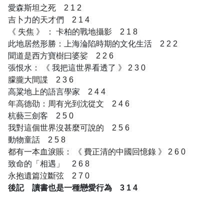
愛森斯坦之死 2 1 2
吉卜力的天才們 2 1 4
《 失焦 》 ： 卡柏的戰地攝影 2 1 8
此地居然形勝：上海淪陷時期的文化生活 2 2 2
聞道是西方寶樹曰婆娑 2 2 6
張恨水： 《 我把這世界看透了 》 2 3 0
朦朧大間諜 2 3 6
高粱地上的語言學家 2 4 4
年高德劭：周有光到沈從文 2 4 6
杭藝三劍客 2 5 0
我對這個世界沒甚麼可說的 2 5 6
動物童話 2 5 8
都有一本血淚賬： 《 費正清的中國回憶錄 》 2 6 0
致命的「相遇」 2 6 8
永抱遺篇泣斷弦 2 7 0
後記 讀書也是一種戀愛行為 3 1 4