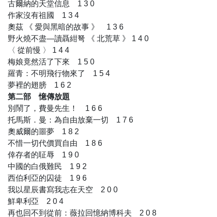
古爾納的天堂信息 1 3 0
作家沒有祖國 1 3 4
奧茲 《 愛與黑暗的故事 》 1 3 6
野火燒不盡—讀聶紺弩 《 北荒草 》 1 4 0
〈 從前慢 〉 1 4 4
梅娘竟然活了下來 1 5 0
羅青：不明飛行物來了 1 5 4
夢裡的翅膀 1 6 2
第二部 憶傳放題
別鬧了，費曼先生！ 1 6 6
托馬斯．曼：為自由放棄一切 1 7 6
奧威爾的噩夢 1 8 2
不惜一切代價買自由 1 8 6
倖存者的聇辱 1 9 0
中國的白俄難民 1 9 2
西伯利亞的囚徒 1 9 6
我以星辰書寫我志在天空 2 0 0
鮮卑利亞 2 0 4
再也回不到從前：薇拉回憶納博科夫 2 0 8