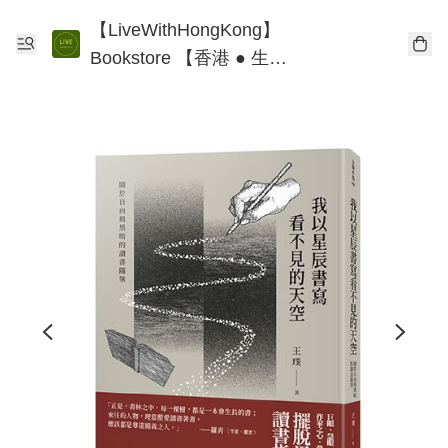
【LiveWithHongKong】
Bookstore 【香港 ● 生
活】書店