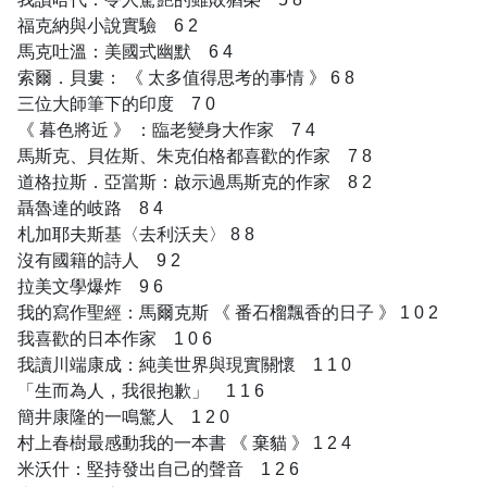
福克納與小說實驗 6 2
馬克吐溫：美國式幽默 6 4
索爾．貝婁： 《 太多值得思考的事情 》 6 8
三位大師筆下的印度 7 0
《 暮色將近 》 ：臨老變身大作家 7 4
馬斯克、貝佐斯、朱克伯格都喜歡的作家 7 8
道格拉斯．亞當斯：啟示過馬斯克的作家 8 2
聶魯達的岐路 8 4
札加耶夫斯基〈去利沃夫〉 8 8
沒有國籍的詩人 9 2
拉美文學爆炸 9 6
我的寫作聖經：馬爾克斯 《 番石榴飄香的日子 》 1 0 2
我喜歡的日本作家 1 0 6
我讀川端康成：純美世界與現實關懷 1 1 0
「生而為人，我很抱歉」 1 1 6
簡井康隆的一鳴驚人 1 2 0
村上春樹最感動我的一本書 《 棄貓 》 1 2 4
米沃什：堅持發出自己的聲音 1 2 6