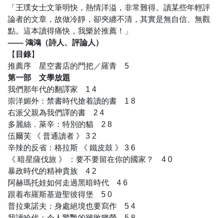
「王璞女士文筆明快，熱情洋溢，非常難得。讀某些年輕評
論者的文章，故做冷靜，卻夾纏不清，其實是無自信、無觀
點。這本讀得痛快，我樂於推薦！」
—— 鴻鴻（詩人、評論人）
【
目錄
】
推薦序 星空書店的門把／羅青 5
第一部 文學放題
我們那年代的翻譯家 1 4
崇洋媚外：禁書時代搶着讀的書 1 8
右派父親為我們譯的書 2 4
多麗絲．萊辛：特別的貓 2 8
伍爾芙 《 普通讀者 》 3 2
辛辣的反省：格拉斯 《 鐵皮鼓 》 3 6
《 暗星薩伐旅 》 ：要不要留在你的國家？ 4 0
暴政時代的精神貴族 4 2
阿赫瑪托娃如何走過黑暗時代 4 6
跟着布羅斯基遊聖彼得堡 5 0
普拉東諾夫：身處絕境也要寫作 5 4
我讀哈代：令人驚艷的雖敗猶榮 5 8