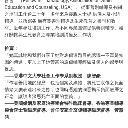
會會士（Fellow in Thanatology, Association of Death
Education and Counseling, USA）。 從事善別輔導及有關
之培訓工作逾二十年，多年來為喪親人士提 供個人及小組
輔導，並撰寫各 類有關善別輔導及生死教育之書刊和教
材。近年專注培訓工作，為不同專業團體提供善別輔導、臨
終關懷與生死教育之專業培訓講座及工作坊。
推薦：
「她真誠地和我們分享了她對哀傷這題目的認識—不單是知
識的傳遞，更加上了她豐富的哀傷輔導經驗及個人的感受與
反思。」
——香港中文大學社會工作學系副教授 陳智豪
「作者善用她的經歷，包括個案及媒體，將死亡哀傷之負面
情緒大膽表達出來之餘，也同時憑她的洞悉揭示負面底層之
正念，讓讀者深思死亡正面的意義。」
——美國婚姻及家庭治療學會特許臨床督導、香港專業輔導
協會院士暨臨床督導、曾任安家舍哀傷輔導臨床督導 黃慧
筠