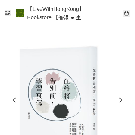
【LiveWithHongKong】
Bookstore 【香港 ● 生
活】書店