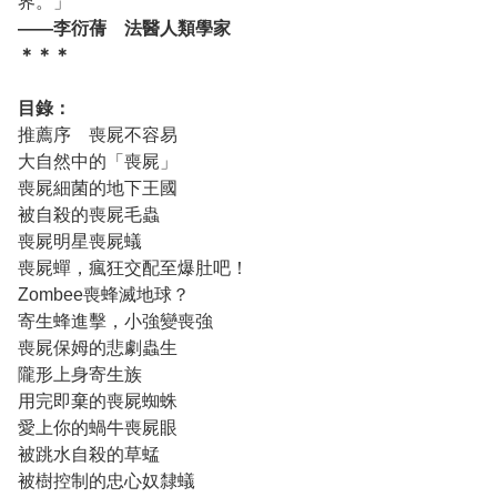
界。」
——李衍蒨 法醫人類學家
＊＊＊
目錄：
推薦序 喪屍不容易
大自然中的「喪屍」
喪屍細菌的地下王國
被自殺的喪屍毛蟲
喪屍明星喪屍蟻
喪屍蟬，瘋狂交配至爆肚吧！
Zombee喪蜂滅地球？
寄生蜂進擊，小強變喪強
喪屍保姆的悲劇蟲生
隴形上身寄生族
用完即棄的喪屍蜘蛛
愛上你的蝸牛喪屍眼
被跳水自殺的草蜢
被樹控制的忠心奴隸蟻