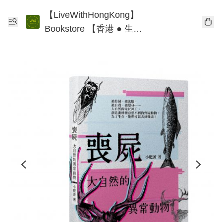
【LiveWithHongKong】
Bookstore 【香港 ● 生
活】書店