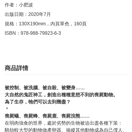
作者：小肥波

出版日期：2020年7月

規格：130X190mm，內頁單色，160頁

ISBN：978-988-79923-6-3
商品詳情
被控制、被洗腦、被自殺、被變身……
大自然的鬼匠神工，創造出種種意想不到的喪屍動物。
為了生存，牠們可以去到幾盡？
＊
喪屍蟻、喪屍蜂、喪屍鹿、喪屍浣熊……
在弱肉強食的世界，處於劣勢的生物被迫出盡各種下策：
騎劫較大型的動物做產卵器、操縱其他動物成為自己僕人、