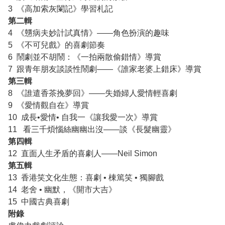
3 《高加索灰闌記》學習札記
第二輯
4 《戇病夫妙計試真情》——角色扮演的趣味
5 《不可兒戲》的喜劇節奏
6 鬧劇並不胡鬧：《一拍兩散偷錯情》導賞
7 跟青年朋友談談性鬧劇——《誰家老婆上錯床》導賞
第三輯
8 《誰遣香茶挽夢回》——失婚婦人愛情輕喜劇
9 《愛情觀自在》導賞
10 成長•愛情• 自我一《讓我愛一次》導賞
11 看三千煩惱絲幽幽出沒——談《長髮幽靈》
第四輯
12 直面人生矛盾的喜劇人——Neil Simon
第五輯
13 香港笑文化生態：喜劇 • 棟篤笑 • 獨腳戲
14 老舍 • 幽默，《開市大吉》
15 中國古典喜劇
附錄