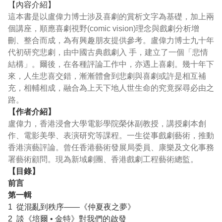
【內容介紹】
這本書是以盧偉力博士涉及喜劇的賞析文字為基礎，加上兩
個講座，順應喜劇視野(comic vision)理念與戲劇分析增
刪、整合而成，為有興趣朋友提供參考。盧偉力博士九十年
代初研究悲劇，由中國古典戲劇入 手，建立了一個「悲情
結構」。爾後，在各種評論工作中，亦遇上喜劇。幾十年下
來，人生悲喜交錯，漸漸體會到悲劇與喜劇或許是相互補
充，相輔相成，融合為上天下地人世生命的究竟探尋必由之
路。
【作者介紹】
盧偉力，香港浸會大學電影學院榮休副教授，講授劇本創
作、電影美學、表演研究等課程。一生從事戲劇藝術，推動
香港演藝評論。曾任香港藝術發展局委員、康樂及文化事務
署藝術顧問。現為新域劇團、香港戲劇工程藝術總監。
【目錄】
前言
第一輯
1 從混亂到秩序——《仲夏夜之夢》
2 談《培爾 • 金特》對我們的啟發