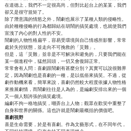
在道德上，我們不一定很高尚，但對比起台上的某某，我們
卻又是很守規矩了。
除了潛意識的情慾之外，鬧劇也展示了某種人類的侵略性。
由於種種侵略的行為都歸結在胡鬧的搞笑處境，也就使我們
宣洩了內心的對人性的不安。
鬧劇的人物性格扁平，容易受環境與自己情感所影響，常常
處於失控狀態，並走向不可挽救的「災難」。
但是，這「災難」並非是不可解決和避免的，只要我們能在
某一個進程中，猛然回頭，一切又會復歸正常。
常常會有人問：喜劇跟鬧劇有甚麼分別？其實可以說很難界
定，因為鬧劇也是喜劇的一種，是以低俗來搞笑。不過，從
劇作動機來看，簡單來說，喜劇仍然較大程度依據人物性格
來推展劇情，而鬧劇往往是人為的，是編劇安排出來的一個
又一個人類誇張的搞笑處境。
編劇不拘一格地搞笑，嘲弄台上人物；觀眾在歡笑中重整了
自身和世界的關係。這也許就是鬧劇最概括的價值吧。
喜劇視野
喜是生命需要，於是有喜劇。作為文藝形式，在不同年代，