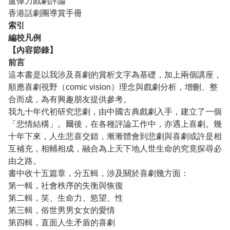
盧偉力戲劇評論
香港話劇團導賞手冊
索引
編校凡例
【內容節錄】
前言
這本書是以我涉及喜劇的賞析文字為基礎，加上兩個講座，
順應喜劇視野（comic vision）理念與戲劇分析，增刪、整
合而成，為有興趣朋友提供參考。
我九十年代初研究悲劇，由中國古典戲劇入手，建立了一個
「悲情結構」。爾後，在各種評論工作中，亦遇上喜劇。幾
十年下來，人生悲喜交錯，漸漸體會到悲劇與喜劇或許是相
互補充，相輔相成，融合為上天下地人世生命的究竟探尋必
由之路。
書中收十五篇章，分五輯，涉及關於喜劇幾方面：
第一輯，社會秩序的失衡與恢復
第二輯，笑、生命力、慾望、性
第三輯，俗世男男女女的愛情
第四輯，直面人生矛盾的喜劇