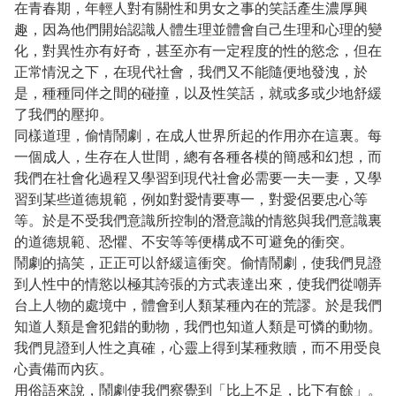
在青春期，年輕人對有關性和男女之事的笑話產生濃厚興
趣，因為他們開始認識人體生理並體會自己生理和心理的變
化，對異性亦有好奇，甚至亦有一定程度的性的慾念，但在
正常情況之下，在現代社會，我們又不能隨便地發洩，於
是，種種同伴之間的碰撞，以及性笑話，就或多或少地舒緩
了我們的壓抑。
同樣道理，偷情鬧劇，在成人世界所起的作用亦在這裏。每
一個成人，生存在人世間，總有各種各模的簡感和幻想，而
我們在社會化過程又學習到現代社會必需要一夫一妻，又學
習到某些道德規範，例如對愛情要專一，對愛侶要忠心等
等。於是不受我們意識所控制的潛意識的情慾與我們意識裏
的道德規範、恐懼、不安等等便構成不可避免的衝突。
鬧劇的搞笑，正正可以舒緩這衝突。偷情鬧劇，使我們見證
到人性中的情慾以極其誇張的方式表達出來，使我們從嘲弄
台上人物的處境中，體會到人類某種內在的荒謬。於是我們
知道人類是會犯錯的動物，我們也知道人類是可憐的動物。
我們見證到人性之真確，心靈上得到某種救贖，而不用受良
心責備而內疚。
用俗語來說，鬧劇使我們察覺到「比上不足，比下有餘」。