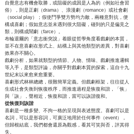
自覺意志有機會取勝，或阻礙的成因是人為的（例如社會習
俗），則是正劇（drama）、浪漫劇（romance）或社會劇
（social play）；假使鬥爭雙方勢均力敵，兩種意對抗，便
構成喜劇；假如意志並未遇到很大阻礙，碰到的只是偏見之
類，則構成鬧劇（farce）。
布輪退爾的「意志衝突說」着眼從哲學角度看戲劇的本質，
並不在意喜劇在形式上、結構上與其他類型的差異，對喜劇
效果亦不關心。
戲劇分析，如果就類型的情節、人物、情味、戲劇推進邏輯
等入手，是類型評論，亦關乎對戲劇本質的探索，這自十九
世紀末以來愈來愈重要。
喜劇形式林林總總，很難簡單定義。但戲劇框架，往往從人
生或社會失衡到恢復秩序，而推進過程是恢復和諧，「恢」
與「詼」，聲相近，恢復和諧，當可以詼諧復和。
從恢復到詼諧
喜劇是一種多變、不拘一格的呈現與表述態度。喜劇可以是
名詞，可以是形容詞，可廣泛地用於任何事件（event），
但歸根結底，我們都會還原為觀感，看其可笑與否，評其得
失。