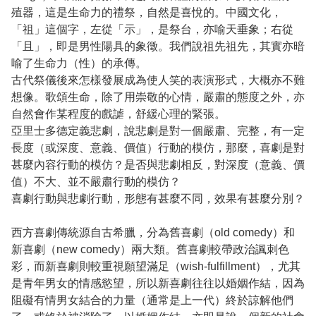
殖器，這是生命力的禮祭，自然是喜悅的。中國文化，
「祖」這個字，左從「示」，是祭台，亦喻天垂象；右從
「且」，即是男性陽具的象徵。我們說祖先祖先，其實亦暗
喻了生命力（性）的承傳。
古代祭儀後來怎樣發展成為使人笑的表演形式，大概亦不難
想像。歌頌生命，除了用崇敬的心情，嚴肅的態度之外，亦
自然會作某程度的戲謔，舒緩心理的緊張。
亞里士多德定義悲劇，說悲劇是對一個嚴肅、完整，有一定
長度（或深度、意義、價值）行動的模仿，那麼，喜劇是對
甚麼內容行動的模仿？是否與悲劇相反，對深度（意義、價
值）不大、並不嚴肅行動的模仿？
喜劇行動與悲劇行動，形態有甚麼不同，效果有甚麼分別？
西方喜劇傳統源自古希臘，分為舊喜劇（old comedy）和
新喜劇（new comedy）兩大類。舊喜劇較帶政治諷刺色
彩，而新喜劇則較重視願望滿足（wish-fulfillment），尤其
是青年男女的情感慾望，所以新喜劇往往以婚姻作結，因為
阻礙有情男女結合的力量（通常是上一代）終於諒解他們