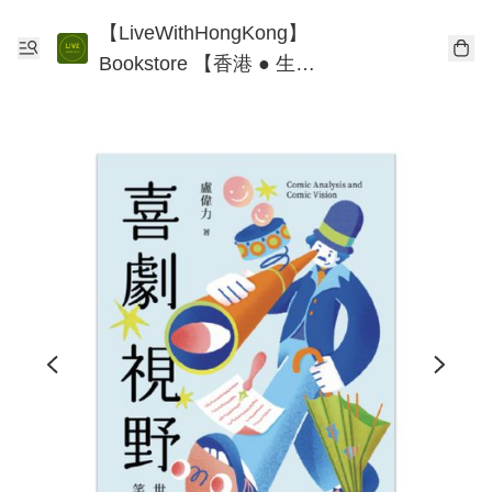
【LiveWithHongKong】
Bookstore 【香港 ● 生
活】書店