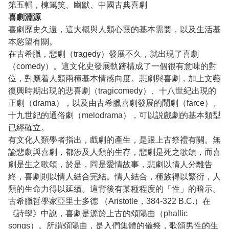
第五輯，棟篤笑、幽默、中國古典喜劇
喜劇淵源
喜劇歷史久遠，這大概與人類心靈的基本需要，以及生活基
本慾望有關。
在古希臘，悲劇（tragedy）發展不久，就出現了喜劇
（comedy）。這文化史發展軌跡構成了一個很有意味的對
位，對應着人類兩種基本情感向度。悲劇與喜劇，加上文藝
復興時期出現的悲喜劇（tragicomedy）、十八世紀出現的
正劇（drama），以及由古希臘喜劇發展的鬧劇（farce）、
十九世紀的通俗劇（melodrama），可以説戲劇的基本類型
已經確立。
有文化人類學者指出，戲劇的產生，是跟上古祭禮有關。無
論悲劇與喜劇，都涉及人類的生存，悲劇是死之歌頌，而喜
劇是生之歌頌，於是，同是愛情故事，悲劇以情人分離告
終，喜劇則以情人結合完結。情人結合，種族得以繁衍，人
類的生命力得以延續。這背後有某種程度的「性」的暗示。
古希臘哲學家亞里士多德 （Aristotle，384-322 B.C.）在
《詩學》中說，喜劇是源於上古的頌陽曲（phallic
songs）。所謂頌陽曲，是入們集體的儀祭，歌頌男性的生