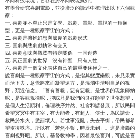
不同科技環境，它存在於不同表現媒介。
有學音研究喜劇電影，並從廣泛的論述中梳理出以下六個觀
察：
一. 喜劇並不單止只是文學、戲劇、電影、電視的一種類
型，更是一種觀察宇宙的方式；
二. 喜劇是擁抱幻想與節慶的戲劇形式；
三. 喜劇與悲劇戲軌常有交叉；
四. 喜劇意味與觀眾有特定關係，一同創造；
五. 真正喜劇的世界，沒有神聖，只有人性；
六. 喜劇是一個文化表述自己的最重要途徑之一。
說喜劇是一種觀察宇宙的方式，是指其態度樂觀，未見果實
而活下去，意覺將來而凝望遠方，是混濁中清明自足的視
野，類近信念。「善有善報，惡有惡報」是世界的現象歸納
呢，是客觀規律呢，抑或只是我們的良好願望？世俗想望，
是個人生活順利，倫理秩序井然、社會和諧發展，所以民間
希望冥冥中有主宰，有大能者，有超人、俠士，為民請命，
救民於水火，懲罰壞人。若世事混亂，失去平衡，俗民都希
望恢復秩序。所以有「若然不報，時辰未到」。這是廣義的
喜劇視野吧。所以，基督教神學，因着最後審判，可說是喜