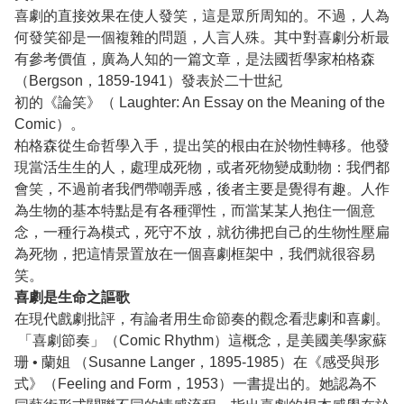
喜劇的直接效果在使人發笑，這是眾所周知的。不過，人為
何發笑卻是一個複雜的問題，人言人殊。其中對喜劇分析最
有參考價值，廣為人知的一篇文章，是法國哲學家柏格森
（Bergson，1859-1941）發表於二十世紀
初的《論笑》（ Laughter: An Essay on the Meaning of the
Comic）。
柏格森從生命哲學入手，提出笑的根由在於物性轉移。他發
現當活生生的人，處理成死物，或者死物變成動物：我們都
會笑，不過前者我們帶嘲弄感，後者主要是覺得有趣。人作
為生物的基本特點是有各種彈性，而當某某人抱住一個意
念，一種行為模式，死守不放，就彷彿把自己的生物性壓扁
為死物，把這情景置放在一個喜劇框架中，我們就很容易
笑。
喜劇是生命之謳歌
在現代戲劇批評，有論者用生命節奏的觀念看悲劇和喜劇。
「喜劇節奏」（Comic Rhythm）這概念，是美國美學家蘇
珊 • 蘭姐 （Susanne Langer，1895-1985）在《感受與形
式》（Feeling and Form，1953）一書提出的。她認為不