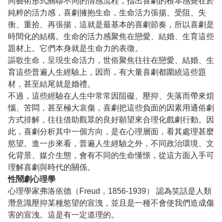
同藝術形式關聯不同的情感流程，指出喜劇的根本感覺在於
純粹的活力感，喜劇擁抱生命，生命活力張揚、受阻、失
衡、重拾、再張揚，這就是最基本的喜劇節奏，所以喜劇是
時間化的結構。生命的活力感聚焦在戀愛、結婚、生育這些
題材上。它們本身就是生命力的表徵。
謳歌生命，呈現生命活力，世俗聚焦往往在戀愛、結婚、生
育這些普遍人生經驗上，因而，有大量喜劇都圍繞這些題
材，甚至結尾就是婚禮。
不過，這些經驗在人生中常常因阻礙、壓抑、失落而帶來煩
惱、苦悶，甚至極大哀傷，喜劇把這些負面的因素用通俗劇
方式排解，往往借助觀眾的良好願望來合理化戲劇行動。因
此，喜劇分析其中一個方向，是在心理層面，看其處理甚麼
慾望。進一步來看，普遍人生經驗之外，不同政治環境、文
化背景、媒介生態，會有不同的生命懂憬，從這方面入手可
理解喜劇與時代的關係。
性鬧劇心理學
心理學家弗洛依德（Freud，1856-1939） 認為笑話是人類
潛意識壓抑某種慾望的宣洩，並且是一種不會使我們造成傷
害的宣洩。這是有一定道理的。