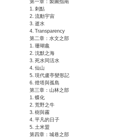
第一章：製圖指南
1. 刺點
2. 流動宇宙
3. 逝水
4. Transparency
第二章：水文之部
1. 珊瑚龕
2. 沈默之海
3. 死水同活水
4. 仙山
5. 現代盧亭變形記
6. 燈塔與孤島
第三章：山林之部
1. 蝶化
2. 荒野之牛
3. 樹與霧
4. 平凡的日子
5. 土米盟
第四章：城巷之部