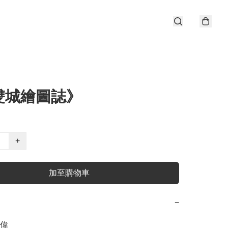
雙城繪圖誌》
+
加至購物車
−
偉
