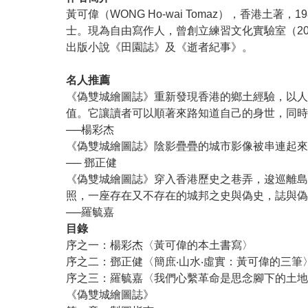
黃可偉（WONG Ho-wai Tomaz），香港土
士。現為自由寫作人，曾創立練習文化實驗室（201
出版小說《田園誌》及《逝者紀事》。
名人推薦
《偽雙城繪圖誌》重新發現香港的鄉土經驗，以人
值。它讓讀者可以順著來路知道自己的身世，同時
──楊彩杰
《偽雙城繪圖誌》陰影疊疊的城市影像被串連起來
── 鄧正健
《偽雙城繪圖誌》穿入香港歷史之巷弄，逡巡離島
照，一座存在又不存在的城邦之史與偽史，誌與偽
──羅毓嘉
目錄
序之一：楊彩杰〈黃可偉的本土書寫〉
序之二：鄧正健〈簡庶‧山水‧虛實：黃可偉的三筆
序之三：羅毓嘉〈我們心繫革命是思念腳下的土地
《偽雙城繪圖誌》