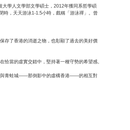
港科技大學人文學部文學碩士，2012年獲同系哲學碩
閉時，天天游泳1-1.5小時，戲稱「游泳禪」。曾
保存了香港的消逝之物，也彰顯了過去的美好價
在恰當的虛實交錯中，堅持著一種守勢的希望感。
與青蛙城——那倒影中的虛構香港——的相互對