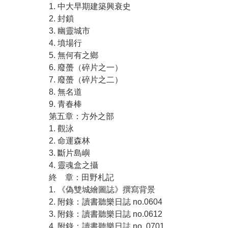
1. 中大早期建築興衰史
2. 封鎖
3. 幽靈城市
4. 墳場行
5. 無何有之鄉
6. 廢蠆（碎片之一）
7. 廢蠆（碎片之二）
8. 無名道
9. 青春棒
第五章：方外之部
1. 觀泳
2. 命運森林
3. 斷片島嶼
4. 靈魂盒之攝
終 章：田野札記
1. 《偽雙城繪圖誌》撰寫背景
2. 附錄：讀書聽樂日誌 no.0604
3. 附錄：讀書聽樂日誌 no.0612
4. 附錄：讀書聽樂日誌 no. 0701