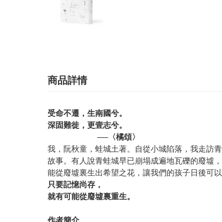
商品詳情
受命不遷，生南國兮。
深固難徙，更壹志兮。
──〈橘頌〉
我，阮秋童，蛙城土著。自從小城陷落，我走訪青
故事。有人說青蛙城早已崩塌成遍地瓦礫的廢墟，
能從廢墟裏生出希望之花，讓我們的孩子日後可以
只要記憶尚存，
就有可能從廢墟裏重生。
作者簡介