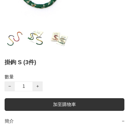
掛鉤 S (3件)
數量
−
+
加至購物車
簡介
−