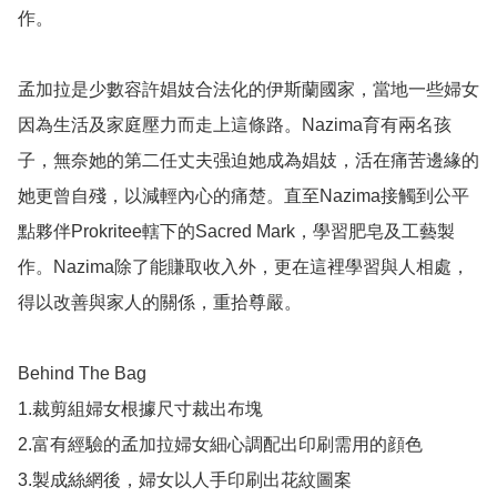
作。

孟加拉是少數容許娼妓合法化的伊斯蘭國家，當地一些婦女
因為生活及家庭壓力而走上這條路。Nazima育有兩名孩
子，無奈她的第二任丈夫强迫她成為娼妓，活在痛苦邊緣的
她更曾自殘，以減輕內心的痛楚。直至Nazima接觸到公平
點夥伴Prokritee轄下的Sacred Mark，學習肥皂及工藝製
作。Nazima除了能賺取收入外，更在這裡學習與人相處，
得以改善與家人的關係，重拾尊嚴。

Behind The Bag

1.裁剪組婦女根據尺寸裁出布塊

2.富有經驗的孟加拉婦女細心調配出印刷需用的顔色

3.製成絲網後，婦女以人手印刷出花紋圖案
