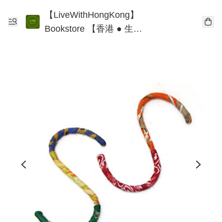
【LiveWithHongKong】
Bookstore 【香港 ● 生
活】書店